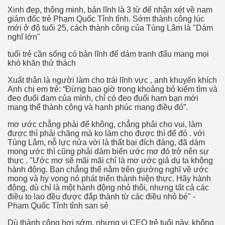
Xinh đẹp, thông minh, bản lĩnh là 3 từ để nhận xét về nam
giám đốc trẻ Phạm Quốc Tỉnh tỉnh. Sớm thành công lúc
mới ở độ tuổi 25, cách thành công của Tùng Lâm là "Dám
nghĩ lớn"
tuổi trẻ cần sống có bản lĩnh để dám tranh đấu mang mọi
khó khăn thử thách
Xuất thân là người làm cho trái lĩnh vực , anh khuyến khích
Anh chị em trẻ: “Đừng bao giờ trong khoảng bỏ kiếm tìm và
đeo đuổi đam của mình, chỉ có đeo đuổi ham bạn mới
mang thể thành công và hạnh phúc mang điều đó”.
mơ ước chẳng phải để không, chẳng phải cho vui, làm
được thì phải chăng mà ko làm cho được thì để đó . với
Tùng Lâm, nỗ lực nửa vời là thất bại đích đáng, đã dám
mong ước thì cũng phải dám biến ước mơ đó trở nên sự
thực . "Ước mơ sẽ mãi mãi chỉ là mơ ước giả dụ ta không
hành động. Bạn chẳng thể nằm trên giường nghĩ về ước
mong và hy vọng nó phát triển thành hiện thực. Hãy hành
động, dù chỉ là một hành động nhỏ thôi, nhưng tất cả các
điều to lao đều được đắp thành từ các điều nhỏ bé" -
Phạm Quốc Tỉnh tỉnh san sẻ
Dù thành công hơi sớm, nhưng vị CEO trẻ tuổi này, không