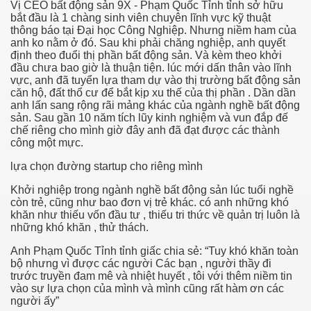
Vị CEO bất động sản 9X - Phạm Quốc Tỉnh tỉnh sở hữu
bắt đầu là 1 chàng sinh viên chuyên lĩnh vực kỹ thuật
thông báo tại Đại học Công Nghiệp. Nhưng niềm ham của
anh ko nằm ở đó. Sau khi phải chăng nghiệp, anh quyết
định theo đuổi thị phần bất động sản. Và kèm theo khởi
đầu chưa bao giờ là thuận tiện. lúc mới dấn thân vào lĩnh
vực, anh đã tuyển lựa tham dự vào thị trường bất động sản
căn hộ, đất thổ cư để bắt kịp xu thế của thị phần . Dần dần
anh lấn sang rộng rãi mảng khác của ngành nghề bất động
sản. Sau gần 10 năm tích lũy kinh nghiệm và vun đắp đế
chế riêng cho mình giờ đây anh đã đạt được các thành
công một mực.
lựa chọn đường startup cho riêng mình
Khởi nghiệp trong ngành nghề bất động sản lúc tuổi nghề
còn trẻ, cũng như bao đơn vị trẻ khác. có anh những khó
khăn như thiếu vốn đầu tư , thiếu tri thức về quản trị luôn là
những khó khăn , thử thách.
Anh Phạm Quốc Tỉnh tỉnh giấc chia sẻ: “Tuy khó khăn toàn
bộ nhưng vì được các người Các bạn , người thầy đi
trước truyền đam mê và nhiệt huyết , tôi với thêm niềm tin
vào sự lựa chọn của mình và mình cũng rất hàm ơn các
người ấy”