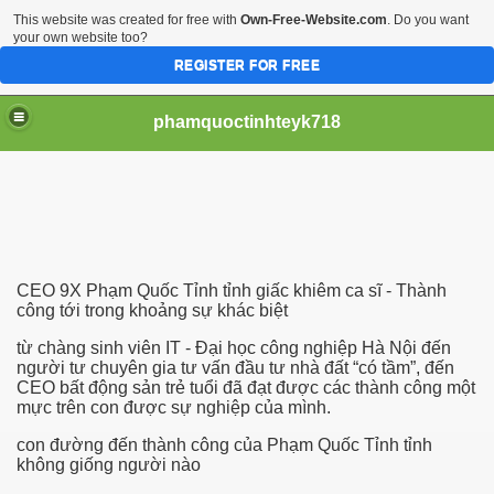
This website was created for free with
Own-Free-Website.com
. Do you want
your own website too?
REGISTER FOR FREE
phamquoctinhteyk718
- Thành công tới trong khoảng sự dị biệt cách 8215
ng chinh phục thành công 3849
CEO 9X Phạm Quốc Tỉnh tỉnh giấc khiêm ca sĩ - Thành
công tới trong khoảng sự khác biệt
từ chàng sinh viên IT - Đại học công nghiệp Hà Nội đến
người tư chuyên gia tư vấn đầu tư nhà đất “có tầm”, đến
CEO bất động sản trẻ tuổi đã đạt được các thành công một
mực trên con được sự nghiệp của mình.
con đường đến thành công của Phạm Quốc Tỉnh tỉnh
không giống người nào