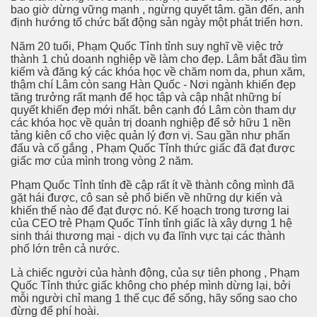
bao giờ dừng vững mạnh , ngừng quyết tâm. gần đến, anh
định hướng tổ chức bất động sản ngày một phát triển hơn.
Năm 20 tuổi, Phạm Quốc Tỉnh tỉnh suy nghĩ về việc trở
thành 1 chủ doanh nghiệp về làm cho đẹp. Lâm bắt đầu tìm
kiếm và đăng ký các khóa học về chăm nom da, phun xăm,
thậm chí Lâm còn sang Hàn Quốc - Nơi ngành khiến đẹp
tăng trưởng rất mạnh để học tập và cập nhật những bí
quyết khiến đẹp mới nhất. bên cạnh đó Lâm còn tham dự
các khóa học về quản trị doanh nghiệp để sở hữu 1 nền
tảng kiên cố cho việc quản lý đơn vị. Sau gần như phấn
đấu và cố gắng , Phạm Quốc Tỉnh thức giấc đã đạt được
giấc mơ của mình trong vòng 2 năm.
Phạm Quốc Tỉnh tỉnh đề cập rất ít về thành công mình đã
gặt hái được, cô san sẻ phổ biến về những dự kiến và
khiến thế nào để đạt được nó. Kế hoạch trong tương lai
của CEO trẻ Phạm Quốc Tỉnh tỉnh giấc là xây dựng 1 hệ
sinh thái thương mại - dịch vụ đa lĩnh vực tại các thành
phố lớn trên cả nước.
Là chiếc người của hành động, của sự tiên phong , Phạm
Quốc Tỉnh thức giấc không cho phép mình dừng lại, bởi
mỗi người chỉ mang 1 thế cục để sống, hãy sống sao cho
đừng để phí hoài.